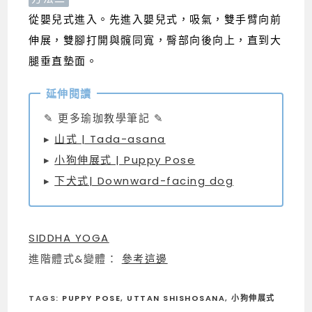
從嬰兒式進入。先進入嬰兒式，吸氣，雙手臂向前
伸展，雙腳打開與髖同寬，臀部向後向上，直到大
腿垂直墊面。
✎ 更多瑜珈教學筆記 ✎
▸
山式 | Tada-asana
▸
小狗伸展式 | Puppy Pose
▸
下犬式| Downward-facing dog
SIDDHA YOGA
進階體式&變體：
參考這邊
TAGS
:
PUPPY POSE
,
UTTAN SHISHOSANA
,
小狗伸展式