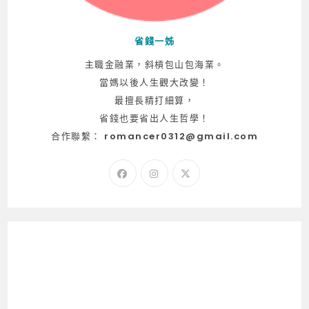
省錢一姊
主職金融業，斜槓包山包海業。
當媽以後人生觀大改變！
最擅長精打細算，
省錢也要省出人生哲學！
合作聯繫：
romancer0312@gmail.com