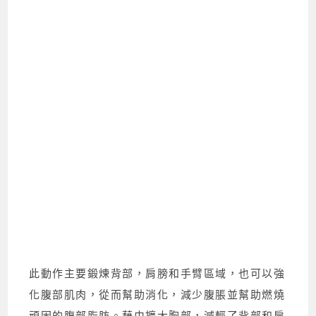
此動作主要鍛煉背部，肩膀和手臂區域，也可以強
化腹部肌肉，從而幫助消化，減少腹脹並幫助燃燒
頑固的腹部脂肪。藉由擴大胸部，減輕了背部和肩