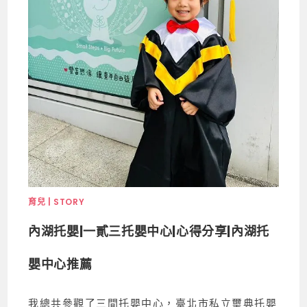
育兒 | STORY
內湖托嬰|一貳三托嬰中心|心得分享|內湖托
嬰中心推薦
我總共參觀了三間托嬰中心，臺北市私立璽典托嬰