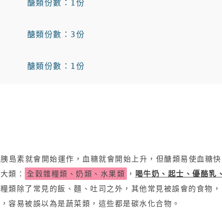
      醣類份數：1份

      醣類份數：3份

       醣類份數：1份
，胰島素就會開始運作，血糖就會開始上升，但醣類易使血糖快
三大類：
全穀雜糧類、奶類、水果類
，
喝牛奶、起士、優酪乳
雜糧類除了常見的飯、麵、吐司之外，其他常見被誤會的食物，
類，容易被誤以為是蔬菜類，這些都是碳水化合物。