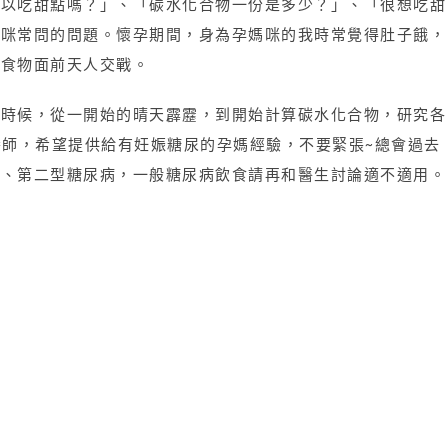
可以吃甜點嗎？」、「碳水化合物一份是多少？」、「很想吃甜
媽咪常問的問題。懷孕期間，身為孕媽咪的我時常覺得肚子餓，
在食物面前天人交戰。
的時候，從一開始的晴天霹靂，到開始計算碳水化合物，研究各
養師，希望提供給有妊娠糖尿的孕媽經驗，不要緊張~總會過去
型、第二型糖尿病，一般糖尿病飲食請再和醫生討論適不適用。