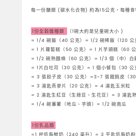
每一份醣類 (碳水化合物) 約為15公克，每種
1份全穀雜糧類
（1碗大約是兒童碗大小 )
= 1/4 碗飯（40 公克）= 1/2 碗稀飯（120 公
= 1 片蘿蔔糕（50 公克）= 1 片芋頭糕（60 
= 1/2 碗熟麵條（60 公克）= 1/3 個（中）
= 1片白吐司（30 公克）= 1 個小餐包（30 
= 3 張餃子皮（30 公克）=3~7 張餛飩皮（3
= 3 湯匙燕麥片（20 公克）= 4 湯匙玉米粒
= 2 湯匙生紅豆（生綠豆、生花豆）= 3 湯
= 1/4 碗蕃薯（地瓜、芋頭）= 1/2 碗南瓜
1份乳品類
=1 杯低脂鮮奶（240 毫升）= 3 平匙低脂奶