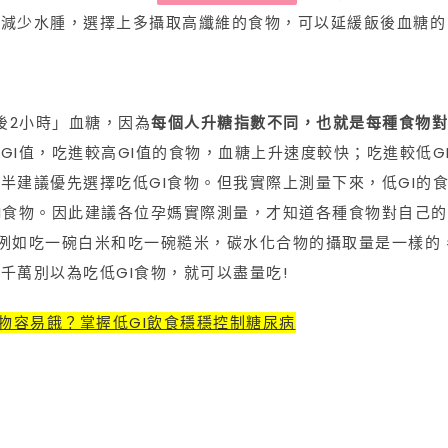
以減少水腫，選擇上多攝取高纖維的食物，可以延緩飯後血糖的
後2小時」血糖，因為
每個人升糖指數不同，也就是每種食物對
GI值，吃進較高GI值的食物，血糖上升速度較快；吃進較低G
半建議優先選擇吃低GI食物。但我實際上測量下來，低GI的
I食物。因此建議各位孕媽實際測量，才知道各種食物對自己的
例如吃一碗白米和吃一碗糙米，碳水化合物的攝取量是一樣的
千萬別以為吃低GI食物，就可以盡量吃!
食物容易餓？掌握低GI飲食穩穩控制糖尿病