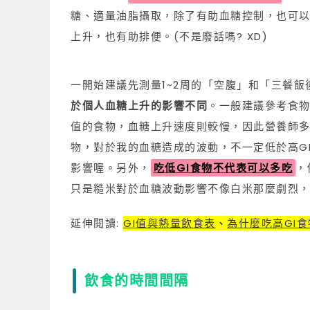
糖、適量油脂攝取，除了有助血糖控制，也可
上升，也有助排便。(不是廢話嗎? XD)
一開始建議先測量1~2周的「空腹」和「三餐飯
於個人血糖上升的影響不同
。一般建議參考食物
值的食物，血糖上升速度則較慢，因此營養師多
物，對於我的血糖造成的波動，不一定低於高G
影響喔。另外，
吃低GI食物不代表可以多吃
，
只是糙米對於血糖波動影響不像白米那麼劇烈，
延伸閱讀:
GI值與熱量飲食表
、
為什麼吃高GI
飲食的時間間隔