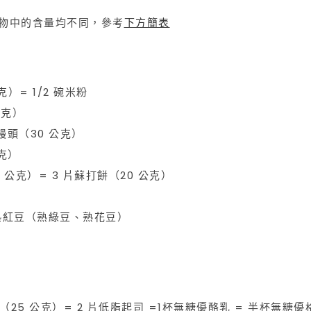
食物中的含量均不同，參考
下方簡表
克）= 1/2 碗米粉
公克）
白饅頭（30 公克）
公克）
0 公克）= 3 片蘇打餅（20 公克）
匙熟紅豆（熟綠豆、熟花豆）
粉（25 公克）= 2 片低脂起司 =1杯無糖優酪乳 = 半杯無糖優